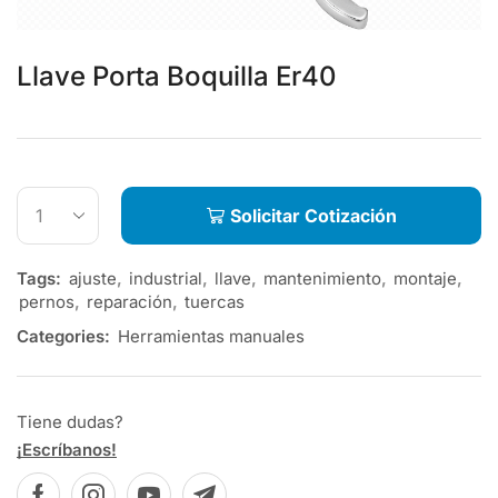
Llave Porta Boquilla Er40
Solicitar Cotización
Tags:
ajuste
,
industrial
,
llave
,
mantenimiento
,
montaje
,
pernos
,
reparación
,
tuercas
Categories:
Herramientas manuales
Tiene dudas?
¡Escríbanos!