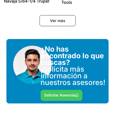
Navaja 5/64-1/4 Truper
Tools
Ver más
¿No has
encontrado lo que
buscas?
¡Solicita más
información a
nuestros asesores!
Solicitar Asesoría