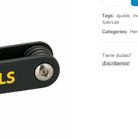
Tags:
ajuste
,
in
tuercas
Categories:
Her
Tiene dudas?
¡Escríbanos!