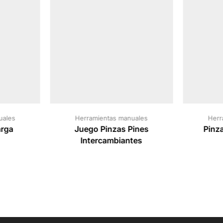
uales
Herramientas manuales
Herr
arga
Juego Pinzas Pines
Pinz
Intercambiantes