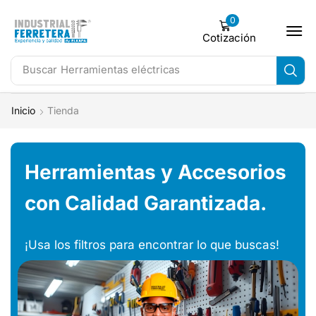
0
Cotización
Buscar
Herramientas eléctricas
Inicio
Tienda
Herramientas y Accesorios
con Calidad Garantizada.
¡Usa los filtros para encontrar lo que buscas!