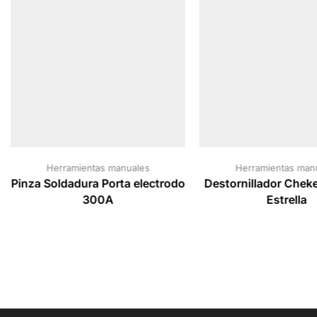
Herramientas manuales
Herramientas man
Pinza Soldadura Porta electrodo
Destornillador Chek
300A
Estrella