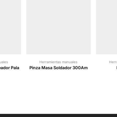
uales
Herramientas manuales
Herr
eador Pala
Pinza Masa Soldador 300Am