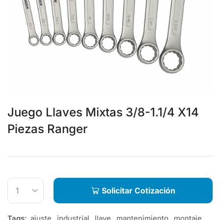
Juego Llaves Mixtas 3/8-1.1/4 X14
Piezas Ranger
Solicitar Cotización
Tags:
ajuste
,
industrial
,
llave
,
mantenimiento
,
montaje
,