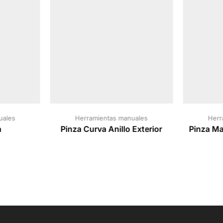
uales
Herramientas manuales
Herr
a
Pinza Curva Anillo Exterior
Pinza M