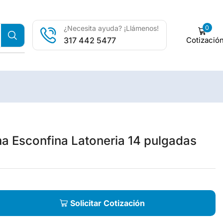
0
¿Necesita ayuda? ¡Llámenos!
Cotizació
317 442 5477
a Esconfina Latoneria 14 pulgadas
Solicitar Cotización