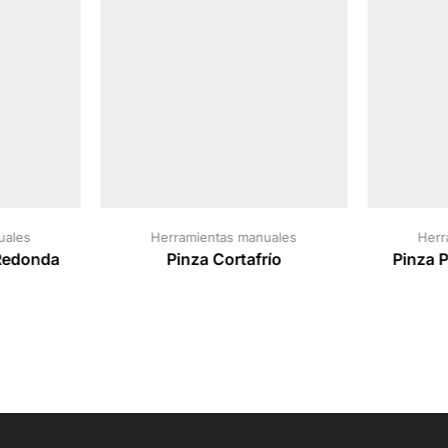
uales
Herramientas manuales
Herr
Redonda
Pinza Cortafrío
Pinza P