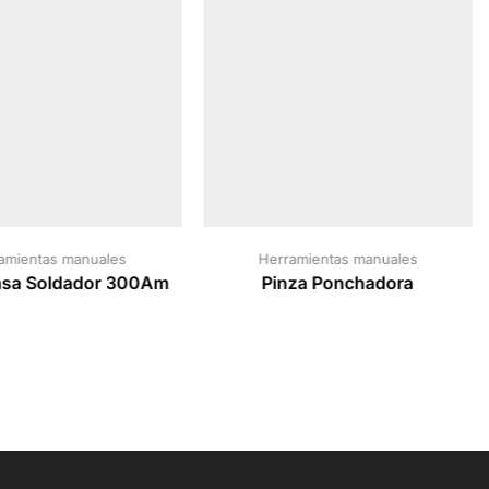
amientas manuales
Herramientas manuales
asa Soldador 300Am
Pinza Ponchadora