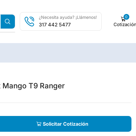
0
¿Necesita ayuda? ¡Llámenos!
Cotizació
317 442 5477
x Mango T9 Ranger
Solicitar Cotización