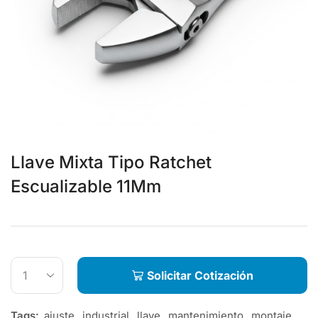
Llave Mixta Tipo Ratchet
Escualizable 11Mm
Solicitar Cotización
Tags:
ajuste
,
industrial
,
llave
,
mantenimiento
,
montaje
,