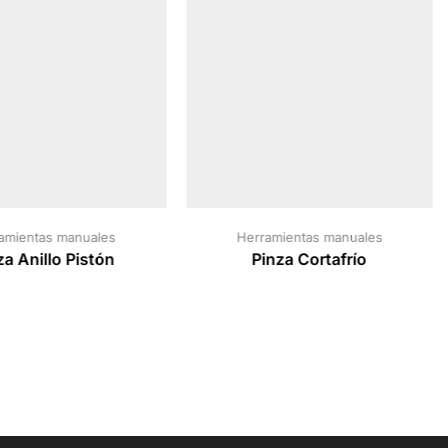
amientas manuales
Herramientas manuales
za Anillo Pistón
Pinza Cortafrío