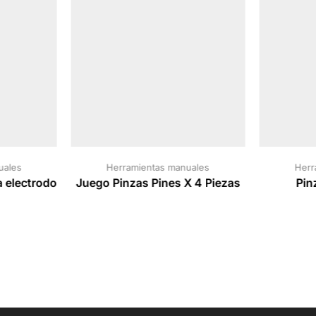
uales
Herramientas manuales
Herr
a electrodo
Juego Pinzas Pines X 4 Piezas
Pin