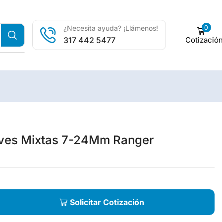
0
¿Necesita ayuda? ¡Llámenos!
Cotizació
317 442 5477
ves Mixtas 7-24Mm Ranger
Solicitar Cotización