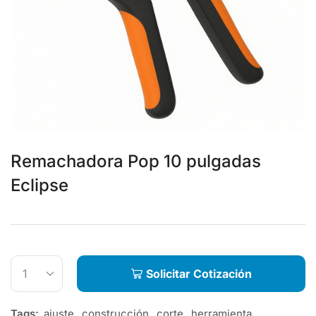
Remachadora Pop 10 pulgadas
Eclipse
Solicitar Cotización
Tags:
ajuste
,
construcción
,
corte
,
herramienta
,