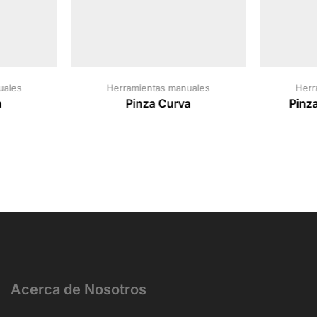
uales
Herramientas manuales
Herr
a
Pinza Curva
Pinz
Acerca de Nosotros