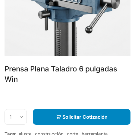
Prensa Plana Taladro 6 pulgadas
Win
Solicitar Cotización
Tags:
ajuste
,
construcción
,
corte
,
herramienta
,