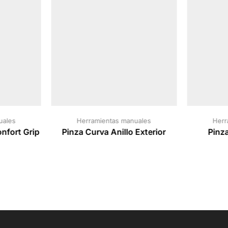
uales
Herramientas manuales
Herr
nfort Grip
Pinza Curva Anillo Exterior
Pinza