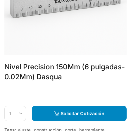
Nivel Precision 150Mm (6 pulgadas-
0.02Mm) Dasqua
Solicitar Cotización
Tags:
ajuste
,
construcción
,
corte
,
herramienta
,