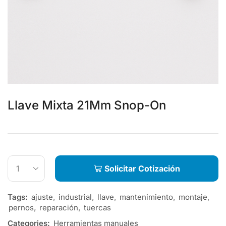
Llave Mixta 21Mm Snop-On
Solicitar Cotización
Tags:
ajuste
,
industrial
,
llave
,
mantenimiento
,
montaje
,
pernos
,
reparación
,
tuercas
Categories:
Herramientas manuales