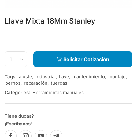
Llave Mixta 18Mm Stanley
Solicitar Cotización
Tags:
ajuste
,
industrial
,
llave
,
mantenimiento
,
montaje
,
pernos
,
reparación
,
tuercas
Categories:
Herramientas manuales
Tiene dudas?
¡Escríbanos!