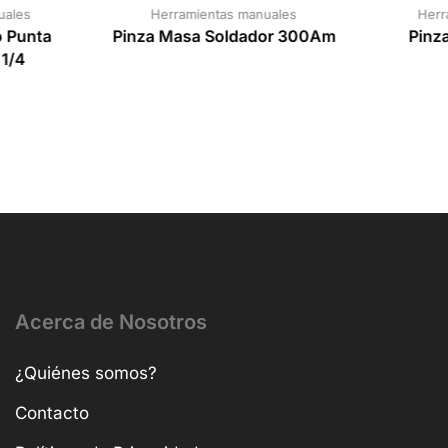
uales
Herramientas manuales
Herr
 Punta
Pinza Masa Soldador 300Am
Pinza
 1/4
Acerca de Nosotros
¿Quiénes somos?
Contacto