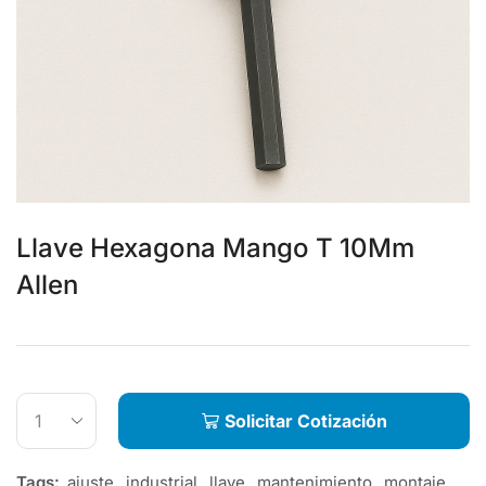
Llave Hexagona Mango T 10Mm
Allen
Solicitar Cotización
Tags:
ajuste
,
industrial
,
llave
,
mantenimiento
,
montaje
,