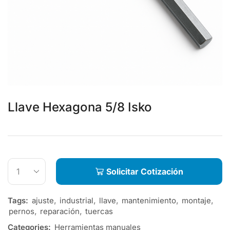
Llave Hexagona 5/8 Isko
Solicitar Cotización
Tags:
ajuste
,
industrial
,
llave
,
mantenimiento
,
montaje
,
pernos
,
reparación
,
tuercas
Categories:
Herramientas manuales