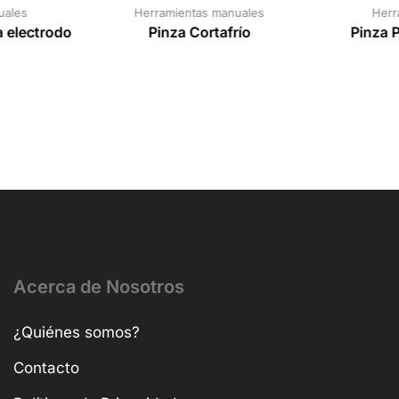
uales
Herramientas manuales
Herr
a electrodo
Pinza Cortafrío
Pinza P
Acerca de Nosotros
¿Quiénes somos?
Contacto