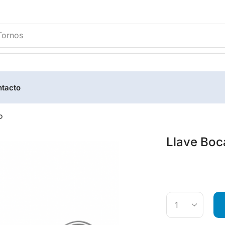
Tornos
tacto
o
Llave Boc