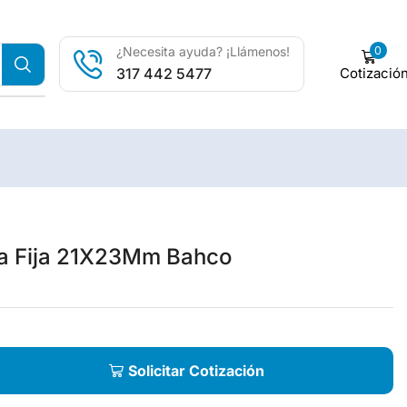
0
¿Necesita ayuda? ¡Llámenos!
Cotizació
317 442 5477
a Fija 21X23Mm Bahco
Solicitar Cotización