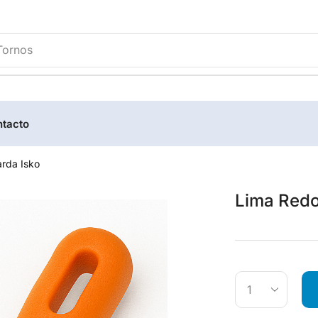
tricas
tacto
rda Isko
Lima Redo