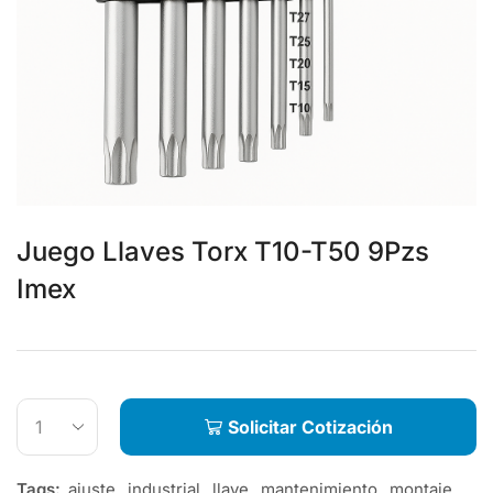
Juego Llaves Torx T10-T50 9Pzs
Imex
Solicitar Cotización
Tags:
ajuste
,
industrial
,
llave
,
mantenimiento
,
montaje
,