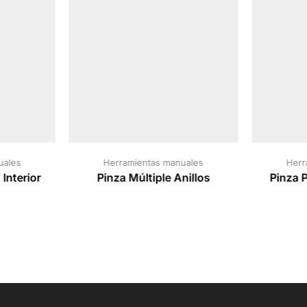
uales
Herramientas manuales
Herr
 Interior
Pinza Múltiple Anillos
Pinza P