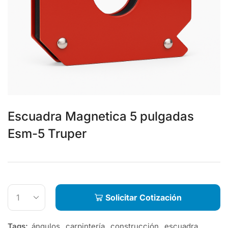
Escuadra Magnetica 5 pulgadas
Esm-5 Truper
Solicitar Cotización
Tags:
ángulos
,
carpintería
,
construcción
,
escuadra
,