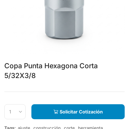
Copa Punta Hexagona Corta
5/32X3/8
Solicitar Cotización
Tags:
ajuste
,
construcción
,
corte
,
herramienta
,