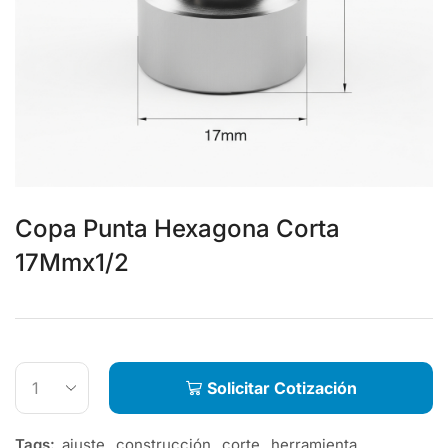
Copa Punta Hexagona Corta
17Mmx1/2
Solicitar Cotización
Tags:
ajuste
,
construcción
,
corte
,
herramienta
,