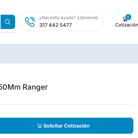
0
¿Necesita ayuda? ¡Llámenos!
Cotizació
317 442 5477
50Mm Ranger
Solicitar Cotización