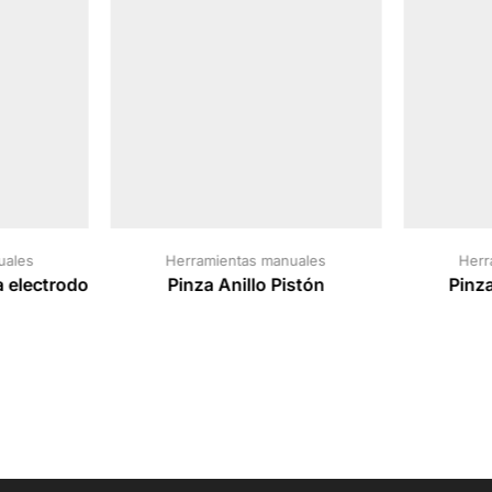
uales
Herramientas manuales
Herr
a electrodo
Pinza Anillo Pistón
Pinza