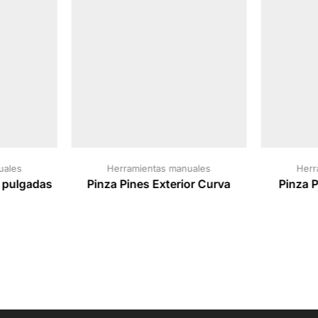
uales
Herramientas manuales
Herr
3 pulgadas
Pinza Pines Exterior Curva
Pinza P