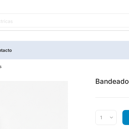
tricas
tacto
s
Bandeador