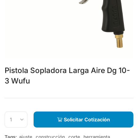
Pistola Sopladora Larga Aire Dg 10-
3 Wufu
Solicitar Cotización
Tags:
ajuste
,
construcción
,
corte
,
herramienta
,