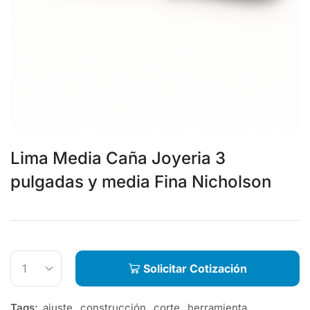
Lima Media Caña Joyeria 3
pulgadas y media Fina Nicholson
Solicitar Cotización
Tags:
ajuste
,
construcción
,
corte
,
herramienta
,