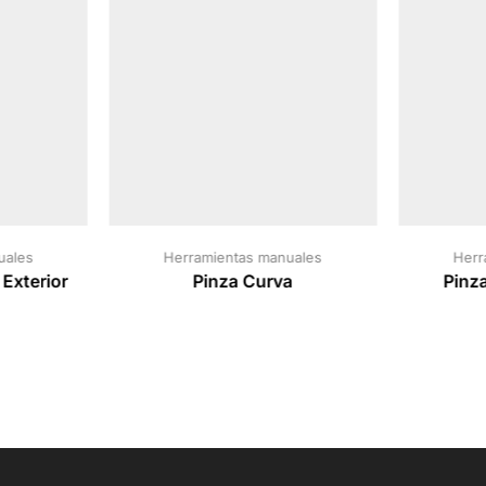
uales
Herramientas manuales
Herr
 Exterior
Pinza Curva
Pinz