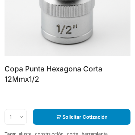
Copa Punta Hexagona Corta
12Mmx1/2
Solicitar Cotización
Tags:
ajuste
,
construcción
,
corte
,
herramienta
,