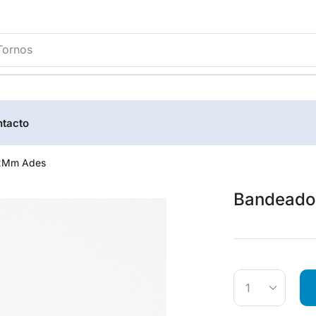
tacto
.2Mm Ades
Bandeador