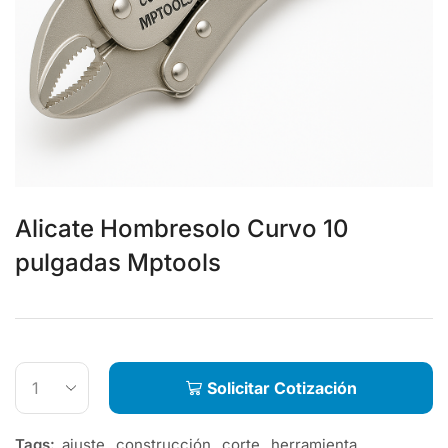
Alicate Hombresolo Curvo 10
pulgadas Mptools
Solicitar Cotización
Tags:
ajuste
,
construcción
,
corte
,
herramienta
,