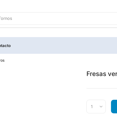
Tornos
tacto
ros
Fresas ver