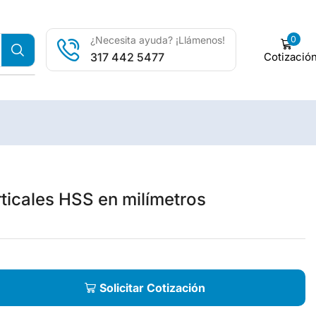
0
¿Necesita ayuda? ¡Llámenos!
Cotizació
317 442 5477
ticales HSS en milímetros
Solicitar Cotización