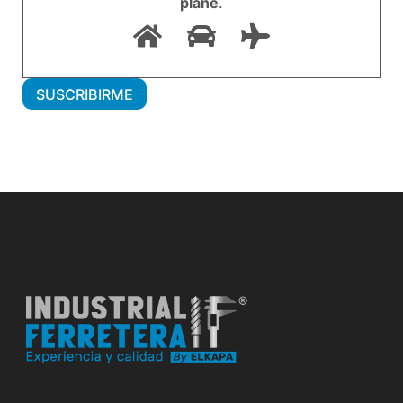
plane
.